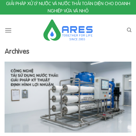
Skip
GIẢI PHÁP XỬ LÝ NƯỚC VÀ NƯỚC THẢI TOÀN DIỆN CHO DOANH
to
NGHIỆP VỪA VÀ NHỎ
content
Archives