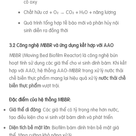
có oxy
Chất hữu cơ + O₂ → CO₂ + H₂O + năng lượng
Quá trình tổng hợp tế bào mới và phân hủy nội
sinh diễn ra đồng thời
3.2 Công nghệ MBBR và ứng dụng kết hợp với AAO
MBBR (Moving Bed Biofilm Reactor) là công nghệ bùn
hoạt tính sử dụng các giá thể cho vi sinh dính bám. Khi kết
hợp với AAO, hệ thống AAO-MBBR trong xử lý nước thải
chế biến thực phẩm mang lại hiệu quả xử lý
nước thải chế
biến thực phẩm
vượt trội.
Đặc điểm của hệ thống MBBR:
Giá thể di động
: Các giá thể có tỷ trọng nhẹ hơn nước,
tạo điều kiện cho vi sinh vật bám dính và phát triển.
Diện tích bề mặt lớn
: Biofilm bám dính trên bề mặt giá
thể, tăng cường khả năng xử lý.