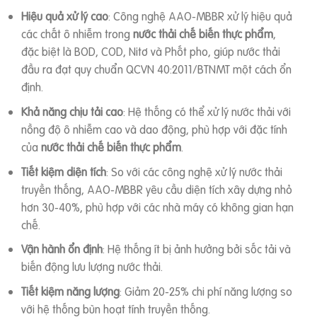
Hiệu quả xử lý cao
: Công nghệ AAO-MBBR xử lý hiệu quả
các chất ô nhiễm trong
nước thải chế biến thực phẩm
,
đặc biệt là BOD, COD, Nitơ và Phốt pho, giúp nước thải
đầu ra đạt quy chuẩn QCVN 40:2011/BTNMT một cách ổn
định.
Khả năng chịu tải cao
: Hệ thống có thể xử lý nước thải với
nồng độ ô nhiễm cao và dao động, phù hợp với đặc tính
của
nước thải chế biến thực phẩm
.
Tiết kiệm diện tích
: So với các công nghệ xử lý nước thải
truyền thống, AAO-MBBR yêu cầu diện tích xây dựng nhỏ
hơn 30-40%, phù hợp với các nhà máy có không gian hạn
chế.
Vận hành ổn định
: Hệ thống ít bị ảnh hưởng bởi sốc tải và
biến động lưu lượng nước thải.
Tiết kiệm năng lượng
: Giảm 20-25% chi phí năng lượng so
với hệ thống bùn hoạt tính truyền thống.