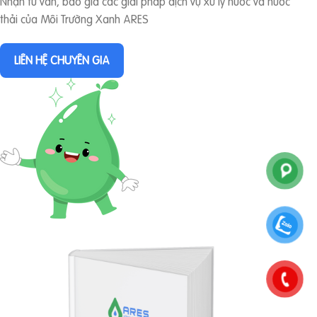
Nhận tư vấn, báo giá các giải pháp dịch vụ xử lý nước và nước
thải của Môi Trường Xanh ARES
LIÊN HỆ CHUYÊN GIA