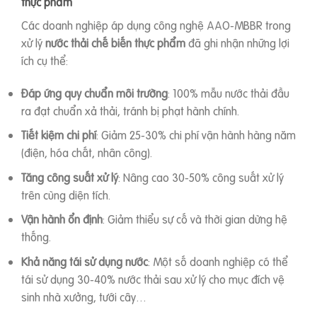
thực phẩm
Các doanh nghiệp áp dụng công nghệ AAO-MBBR trong
xử lý
nước thải chế biến thực phẩm
đã ghi nhận những lợi
ích cụ thể:
Đáp ứng quy chuẩn môi trường
: 100% mẫu nước thải đầu
ra đạt chuẩn xả thải, tránh bị phạt hành chính.
Tiết kiệm chi phí
: Giảm 25-30% chi phí vận hành hàng năm
(điện, hóa chất, nhân công).
Tăng công suất xử lý
: Nâng cao 30-50% công suất xử lý
trên cùng diện tích.
Vận hành ổn định
: Giảm thiểu sự cố và thời gian dừng hệ
thống.
Khả năng tái sử dụng nước
: Một số doanh nghiệp có thể
tái sử dụng 30-40% nước thải sau xử lý cho mục đích vệ
sinh nhà xưởng, tưới cây…