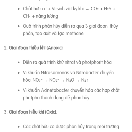
Chất hữu cơ + Vi sinh vật kỵ khí → CO₂ + H₂S +
CH₄ + năng lượng
Quá trình phân hủy diễn ra qua 3 giai đoạn: thủy
phân, tạo axit và tạo methane.
Giai đoạn thiếu khí (Anoxic)
:
Diễn ra quá trình khử nitrat và photphorit hóa
Vi khuẩn Nitrosomonas và Nitrobacter chuyển
hóa: NO₃⁻ → NO₂⁻ → N₂O → N₂↑
Vi khuẩn Acinetobacter chuyển hóa các hợp chất
photpho thành dạng dễ phân hủy
Giai đoạn hiếu khí (Oxic)
:
Các chất hữu cơ được phân hủy trong môi trường