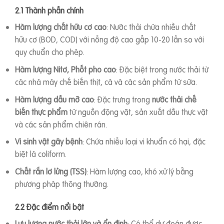
2.1 Thành phần chính
Hàm lượng chất hữu cơ cao
: Nước thải chứa nhiều chất
hữu cơ (BOD, COD) với nồng độ cao gấp 10-20 lần so với
quy chuẩn cho phép.
Hàm lượng Nitơ, Phốt pho cao
: Đặc biệt trong nước thải từ
các nhà máy chế biến thịt, cá và các sản phẩm từ sữa.
Hàm lượng dầu mỡ cao
: Đặc trưng trong
nước thải chế
biến thực phẩm
từ nguồn động vật, sản xuất dầu thực vật
và các sản phẩm chiên rán.
Vi sinh vật gây bệnh
: Chứa nhiều loại vi khuẩn có hại, đặc
biệt là coliform.
Chất rắn lơ lửng (TSS)
: Hàm lượng cao, khó xử lý bằng
phương pháp thông thường.
2.2 Đặc điểm nổi bật
Lưu lượng nước thải lớn và ổn định
: Có thể dự đoán được