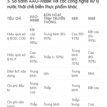
5. So sánh AAO-MBBR với các công nghệ xử lý
nước thải chế biến thực phẩm khác
BÙN HOẠT
AAO-
TIÊU CHÍ
TÍNH TRUYỀN
SBR
MBR
MBBR
THỐNG
Rất
Rất cao
Hiệu quả xử
cao
Trung bình (85-
Cao (90-
(95-
lý BOD, COD
(95-
90%)
95%)
99%)
98%)
Trung
Cao
Cao
Hiệu quả xử
bình
(80-
Thấp (< 50%)
(80-
lý N, P
(60-
85%)
90%)
70%)
Diện tích xây
Trung
Trung
Lớn
Nhỏ
dựng
bình
bình
Trung
Chi phí đầu
Trung
bình-
Thấp
Rất cao
tư
bình
cao
Thấp-
Chi phí vận
Thấp
Trung bình
trung
Cao
hành