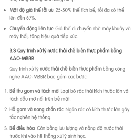
Mật độ giá thể tối ưu
: 25-50% thể tích bể, tối đa có thể
lên đến 67%.
Chuyển động liên tục
: Giá thể di chuyển nhờ máy khuấy và
máy thổi, tăng hiệu quả tiếp xúc.
3.3 Quy trình xử lý nước thải chế biến thực phẩm bằng
AAO-MBBR
Quy trình xử lý
nước thải chế biến thực phẩm
bằng công
nghệ AAO-MBBR bao gồm các bước:
Bể thu gom và tách mỡ
: Loại bỏ rác thải kích thước lớn và
tách dầu mỡ nổi trên bề mặt.
Hố gom và song chắn rác
: Ngăn rác có kích thước lớn gây
tắc nghẽn hệ thống.
Bể điều hòa
: Cân bằng lưu lượng và nồng độ nước thải
trước khi vào hệ thống xử lý sinh học.