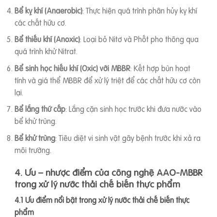
Bể kỵ khí (Anaerobic)
: Thực hiện quá trình phân hủy kỵ khí
các chất hữu cơ.
Bể thiếu khí (Anoxic)
: Loại bỏ Nitơ và Phốt pho thông qua
quá trình khử Nitrat.
Bể sinh học hiếu khí (Oxic) với MBBR
: Kết hợp bùn hoạt
tính và giá thể MBBR để xử lý triệt để các chất hữu cơ còn
lại.
Bể lắng thứ cấp
: Lắng cặn sinh học trước khi đưa nước vào
bể khử trùng.
Bể khử trùng
: Tiêu diệt vi sinh vật gây bệnh trước khi xả ra
môi trường.
4. Ưu – nhược điểm của công nghệ AAO-MBBR
trong xử lý nước thải chế biến thực phẩm
4.1 Ưu điểm nổi bật trong xử lý nước thải chế biến thực
phẩm