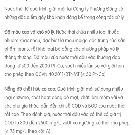
Nước thải từ quá trình giặt mài tại Công ty Phương Đông có
những đặc điểm gây khó khăn đáng kể trong công tác xử lý:
Độ màu cao và khó xử lý
: Nước thải chứa nhiều loại thuốc
nhuộm khác nhau, đặc biệt là màu indigo đặc trưng của sản
phẩm jeans, rất khó loại bỏ bằng các phương pháp xử lý
thông thường. Độ màu của nước thải đầu vào thường dao
động từ 500 đến 2000 Pt-Co, vượt nhiều lần so với giới hạn
cho phép theo QCVN 40:2011/BTNMT (≤ 50 Pt-Co).
Nồng độ chất hữu cơ cao
: Quá trình giặt mài sử dụng nhiều
loại enzyme, chất hoạt động bề mặt, chất làm mềm vải và
các phụ gia khác, dẫn đến chỉ số COD và BOD của nước thải
rất cao. Theo đánh giá, nước thải đầu vào có thể có giá trị
COD từ 800 đến 2500 mg/L, vượt xa ngưỡng xả thải cho phép
(≤ 75 mg/L theo cột A).