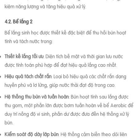
kiệm năng lượng và tăng hiệu quả xử lý.
4.2. Bể lắng 2
Bể lắng sinh học được thiết kế đặc biệt để thu hồi bùn hoạt
tính và tách nước trong:
Thiết kế lắng tối ưu
: Diện tích bề mặt và thời gian lưu nước
được tính toán phù hợp để đạt hiệu quả lắng cao nhất.
Hiệu quả tách chất rắn
: Loại bỏ hiệu quả các chất rắn dạng
huyền phù và lơ lửng, giúp nước thải đạt độ trong cao.
Hệ thống thu bùn và tuần hoàn
: Bùn hoạt tính sau lắng được
thu gom, một phần lớn được bơm tuần hoàn về bể Aerobic để
duy trì nồng độ vi sinh, phần dư được đưa đến hệ thống xử lý
bùn.
Kiểm soát độ dày lớp bùn
: Hệ thống cảm biến theo dõi liên