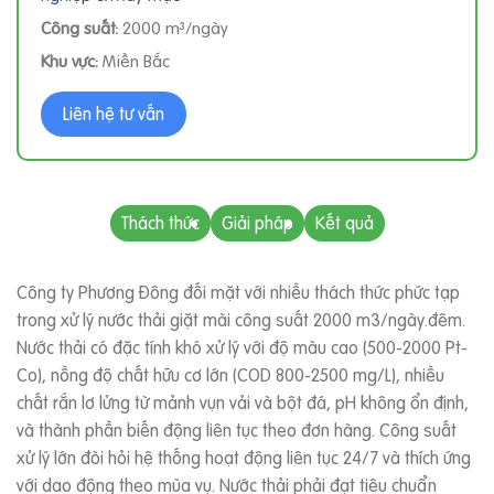
Công suất:
2000 m³/ngày
Khu vực:
Miền Bắc
Liên hệ tư vấn
Thách thức
Giải pháp
Kết quả
Công ty Phương Đông đối mặt với nhiều thách thức phức tạp
trong xử lý nước thải giặt mài công suất 2000 m3/ngày.đêm.
Nước thải có đặc tính khó xử lý với độ màu cao (500-2000 Pt-
Co), nồng độ chất hữu cơ lớn (COD 800-2500 mg/L), nhiều
chất rắn lơ lửng từ mảnh vụn vải và bột đá, pH không ổn định,
và thành phần biến động liên tục theo đơn hàng. Công suất
xử lý lớn đòi hỏi hệ thống hoạt động liên tục 24/7 và thích ứng
với dao động theo mùa vụ. Nước thải phải đạt tiêu chuẩn