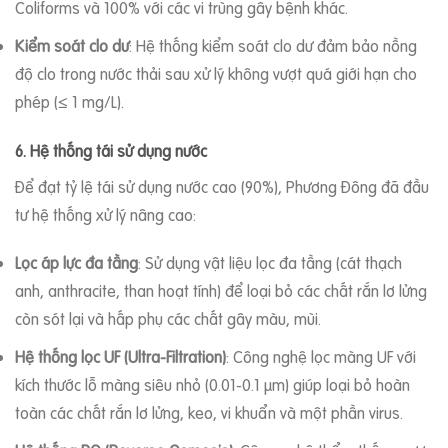
Coliforms và 100% với các vi trùng gây bệnh khác.
Kiểm soát clo dư
: Hệ thống kiểm soát clo dư đảm bảo nồng
độ clo trong nước thải sau xử lý không vượt quá giới hạn cho
phép (≤ 1 mg/L).
6. Hệ thống tái sử dụng nước
Để đạt tỷ lệ tái sử dụng nước cao (90%), Phương Đông đã đầu
tư hệ thống xử lý nâng cao:
Lọc áp lực đa tầng
: Sử dụng vật liệu lọc đa tầng (cát thạch
anh, anthracite, than hoạt tính) để loại bỏ các chất rắn lơ lửng
còn sót lại và hấp phụ các chất gây màu, mùi.
Hệ thống lọc UF (Ultra-Filtration)
: Công nghệ lọc màng UF với
kích thước lỗ màng siêu nhỏ (0.01-0.1 μm) giúp loại bỏ hoàn
toàn các chất rắn lơ lửng, keo, vi khuẩn và một phần virus.