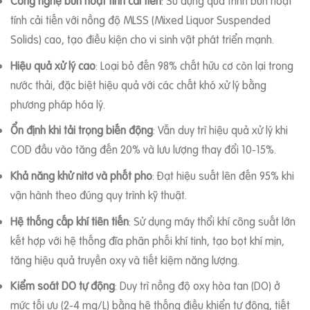
Công nghệ bùn hoạt tính cải tiến
: Sử dụng quá trình bùn hoạt
tính cải tiến với nồng độ MLSS (Mixed Liquor Suspended
Solids) cao, tạo điều kiện cho vi sinh vật phát triển mạnh.
Hiệu quả xử lý cao
: Loại bỏ đến 98% chất hữu cơ còn lại trong
nước thải, đặc biệt hiệu quả với các chất khó xử lý bằng
phương pháp hóa lý.
Ổn định khi tải trọng biến động
: Vẫn duy trì hiệu quả xử lý khi
COD đầu vào tăng đến 20% và lưu lượng thay đổi 10-15%.
Khả năng khử nitơ và phốt pho
: Đạt hiệu suất lên đến 95% khi
vận hành theo đúng quy trình kỹ thuật.
Hệ thống cấp khí tiên tiến
: Sử dụng máy thổi khí công suất lớn
kết hợp với hệ thống đĩa phân phối khí tinh, tạo bọt khí mịn,
tăng hiệu quả truyền oxy và tiết kiệm năng lượng.
Kiểm soát DO tự động
: Duy trì nồng độ oxy hòa tan (DO) ở
mức tối ưu (2-4 mg/L) bằng hệ thống điều khiển tự động, tiết