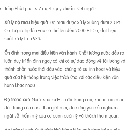
Tổng Phốt pho: < 2 mg/L (quy chuẩn: ≤ 4 mg/L)
Xử lý độ màu hiệu quả
: Độ màu được xử lý xuống dưới 30 Pt-
Co, từ giá trị đầu vào có thể lên đến 2000 Pt-Co, đạt hiệu
suất xử lý trên 98%.
Ổn định trong mọi điều kiện vận hành
: Chất lượng nước đầu ra
luôn duy trì ổn định ngay cả khi có sự dao động về tải lượng và
thành phần nước thải đầu vào, chứng tỏ sự linh hoạt và hiệu
quả của hệ thống trong việc thích ứng với các điều kiện vận
hành khác nhau.
Độ trong cao
: Nước sau xử lý có độ trong cao, không còn màu
đặc trưng của nước thải giặt mài, đáp ứng yêu cầu nghiêm
ngặt về thẩm mỹ của cơ quan quản lý và khách tham quan.
An toàn vi sinh
: Quá trình khử trùng hiệu quả đảm bảo nước