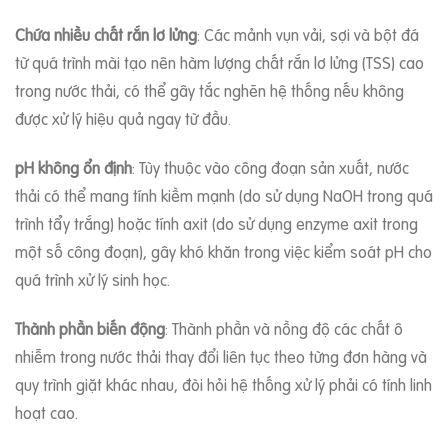
Chứa nhiều chất rắn lơ lửng
: Các mảnh vụn vải, sợi và bột đá
từ quá trình mài tạo nên hàm lượng chất rắn lơ lửng (TSS) cao
trong nước thải, có thể gây tắc nghẽn hệ thống nếu không
được xử lý hiệu quả ngay từ đầu.
pH không ổn định
: Tùy thuộc vào công đoạn sản xuất, nước
thải có thể mang tính kiềm mạnh (do sử dụng NaOH trong quá
trình tẩy trắng) hoặc tính axit (do sử dụng enzyme axit trong
một số công đoạn), gây khó khăn trong việc kiểm soát pH cho
quá trình xử lý sinh học.
Thành phần biến động
: Thành phần và nồng độ các chất ô
nhiễm trong nước thải thay đổi liên tục theo từng đơn hàng và
quy trình giặt khác nhau, đòi hỏi hệ thống xử lý phải có tính linh
hoạt cao.