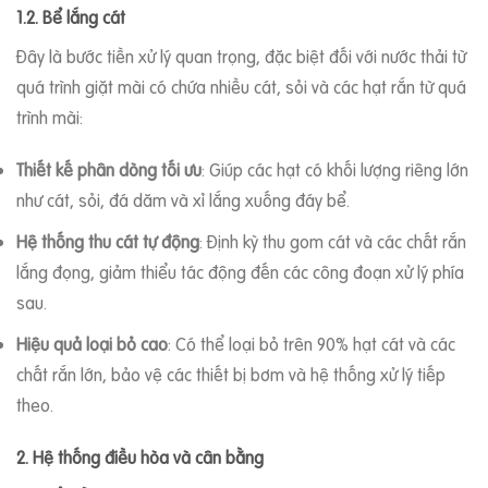
1.2. Bể lắng cát
Đây là bước tiền xử lý quan trọng, đặc biệt đối với nước thải từ
quá trình giặt mài có chứa nhiều cát, sỏi và các hạt rắn từ quá
trình mài:
Thiết kế phân dòng tối ưu
: Giúp các hạt có khối lượng riêng lớn
như cát, sỏi, đá dăm và xỉ lắng xuống đáy bể.
Hệ thống thu cát tự động
: Định kỳ thu gom cát và các chất rắn
lắng đọng, giảm thiểu tác động đến các công đoạn xử lý phía
sau.
Hiệu quả loại bỏ cao
: Có thể loại bỏ trên 90% hạt cát và các
chất rắn lớn, bảo vệ các thiết bị bơm và hệ thống xử lý tiếp
theo.
2. Hệ thống điều hòa và cân bằng