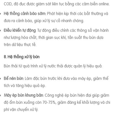
COD, độ đục được giám sát liên tục bằng các cảm biến online.
Hệ thống cảnh báo sớm
: Phát hiện kịp thời các bất thường và
đưa ra cảnh báo, giúp xử lý sự cố nhanh chóng.
Điều khiển tự động
: Tự động điều chỉnh các thông số vận hành
như lượng hóa chất, thời gian sục khí, tần suất thu bùn dựa
trên dữ liệu thực tế.
8. Hệ thống xử lý bùn
Bùn thải từ quá trình xử lý nước thải được quản lý hiệu quả:
Bể nén bùn
: Làm đặc bùn trước khi đưa vào máy ép, giảm thể
tích và tăng hiệu quả ép.
Máy ép bùn khung bản
: Công nghệ ép bùn hiện đại giúp giảm
độ ẩm bùn xuống còn 70-75%, giảm đáng kể khối lượng và chi
phí vận chuyển xử lý.