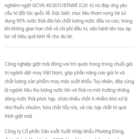
nghiêm ngặt QCVN 40:2011/BTNMT (Cột A) và đáp ứng yêu
cầu từ đối tác quốc tế. Đặc biệt, mục tiêu tham vọng tái sử
dụng 90% nước thải đòi hỏi chất lượng nước đầu ra cao, trong
khi không gian hạn chế và chi phí đầu tư, vận hành lớn tạo áp
lực về hiệu quả kinh tế cho dự án.
Công nghiệp giặt mài đóng vai trò quan trọng trong chuỗi giá
trị ngành dệt may Việt Nam, góp phần nâng cao giá trị và
chất lượng sản phẩm may mặc xuất khẩu. Tuy nhiên, đây cũng
là ngành tiêu thụ lượng nước lớn và thải ra môi trường những
dòng nước thải phức tạp, chứa nhiều chất ô nhiễm khó xử lý
như thuốc nhuộm, hóa chất tẩy rửa, và các tạp chất từ quá
trình giặt mài.
Công ty Cổ phần Sản xuất Xuất nhập khẩu Phương Đông,