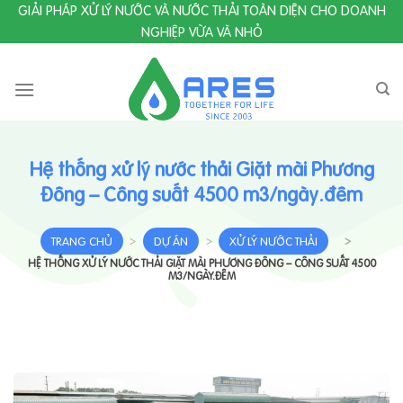
Skip
GIẢI PHÁP XỬ LÝ NƯỚC VÀ NƯỚC THẢI TOÀN DIỆN CHO DOANH
to
NGHIỆP VỪA VÀ NHỎ
content
Hệ thống xử lý nước thải Giặt mài Phương
Đông – Công suất 4500 m3/ngày.đêm
TRANG CHỦ
>
DỰ ÁN
>
XỬ LÝ NƯỚC THẢI
>
HỆ THỐNG XỬ LÝ NƯỚC THẢI GIẶT MÀI PHƯƠNG ĐÔNG – CÔNG SUẤT 4500
M3/NGÀY.ĐÊM