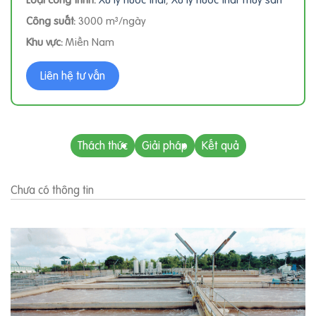
Công suất:
3000 m³/ngày
Khu vực:
Miền Nam
Liên hệ tư vấn
Thách thức
Giải pháp
Kết quả
Chưa có thông tin