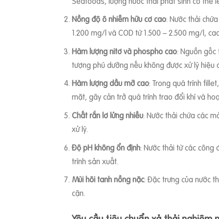
Seafoods, lượng nước thải phát sinh có thể l
Nồng độ ô nhiễm hữu cơ cao
: Nước thải chứa
1.200 mg/l và COD từ 1.500 – 2.500 mg/l, cao
Hàm lượng nitơ và phospho cao
: Nguồn gốc 
tượng phú dưỡng nếu không được xử lý hiệu 
Hàm lượng dầu mỡ cao
: Trong quá trình fil
mặt, gây cản trở quá trình trao đổi khí và hoạ
Chất rắn lơ lửng nhiều
: Nước thải chứa các m
xử lý.
Độ pH không ổn định
: Nước thải từ các công
trình sản xuất.
Mùi hôi tanh nồng nặc
: Đặc trưng của nước th
cận.
Yêu cầu tiêu chuẩn xả thải nghiêm 