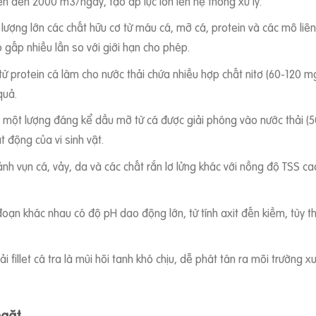
ên đến 2000 m3/ngày, tạo áp lực lớn lên hệ thống xử lý.
 lượng lớn các chất hữu cơ từ máu cá, mỡ cá, protein và các mô liê
 gấp nhiều lần so với giới hạn cho phép.
từ protein cá làm cho nước thải chứa nhiều hợp chất nitơ (60-120 m
quả.
let, một lượng đáng kể dầu mỡ từ cá được giải phóng vào nước thải 
t động của vi sinh vật.
ảnh vụn cá, vảy, da và các chất rắn lơ lửng khác với nồng độ TSS c
 đoạn khác nhau có độ pH dao động lớn, từ tính axit đến kiềm, tùy 
ải fillet cá tra là mùi hôi tanh khó chịu, dễ phát tán ra môi trườn
ngặt