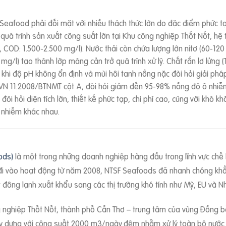
eafood phải đối mặt với nhiều thách thức lớn do đặc điểm phức tạp c
uá trình sản xuất công suất lớn tại Khu công nghiệp Thốt Nốt, hệ 
COD: 1.500-2.500 mg/l). Nước thải còn chứa lượng lớn nitơ (60-120
g/l) tạo thành lớp màng cản trở quá trình xử lý. Chất rắn lơ lửng 
 khi độ pH không ổn định và mùi hôi tanh nồng nặc đòi hỏi giải pháp
N 11:2008/BTNMT cột A, đòi hỏi giảm đến 95-98% nồng độ ô nhiễm s
i hỏi diện tích lớn, thiết kế phức tạp, chi phí cao, cùng với khó k
ô nhiễm khác nhau.
ods)
là một trong những doanh nghiệp hàng đầu trong lĩnh vực chế 
đi vào hoạt động từ năm 2008, NTSF Seafoods đã nhanh chóng khẳng
let đông lạnh xuất khẩu sang các thị trường khó tính như Mỹ, EU và N
ng nghiệp Thốt Nốt, thành phố Cần Thơ – trung tâm của vùng Đồng b
dựng với công suất 2000 m3/ngày.đêm nhằm xử lý toàn bộ nước thải p