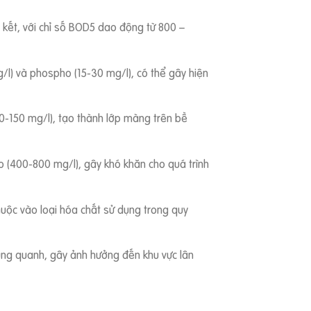
n kết, với chỉ số BOD5 dao động từ 800 –
g/l) và phospho (15-30 mg/l), có thể gây hiện
(50-150 mg/l), tạo thành lớp màng trên bề
ao (400-800 mg/l), gây khó khăn cho quá trình
thuộc vào loại hóa chất sử dụng trong quy
g xung quanh, gây ảnh hưởng đến khu vực lân