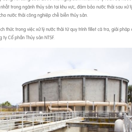
n nhất trong ngành thủy sản tại khu vực, đảm bảo nước thải sau xử 
cho nước thải công nghiệp chế biến thủy sản.
ách thức trong việc xử lý nước thải từ quy trình fillet cá tra, giải p
ng ty Cổ phần Thủy sản NTSF.