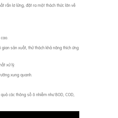
t rắn lơ lửng, đặt ra một thách thức lớn về
 cao.
 gian sản xuất, thử thách khả năng thích ứng
ất xử lý.
 trường xung quanh.
u quả các thông số ô nhiễm như BOD, COD,