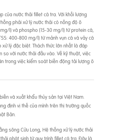
ủa nước thải fillet cá tra. Với khối lượng
thống phải xử lý nước thải có nồng độ ô
 mg/l) và phospho (15-30 mg/l) từ protein cá,
(TSS: 400-800 mg/l) từ mảnh vụn cá và vảy cá
 xử lý đặc biệt. Thách thức lớn nhất là đáp
o với nước thải đầu vào. Về kỹ thuật, việc
hăn trong việc kiểm soát biến động tải lượng ô
biến và xuất khẩu thủy sản tại Việt Nam.
 định vị thế của mình trên thị trường quốc
hật Bản.
ằng sông Cửu Long, Hệ thống xử lý nước thải
hát sinh từ quy trình fillet cá tra. Đây là