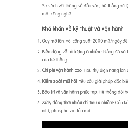
So sánh với thông số đầu vào, hệ thống xử lý
mặt công nghệ.
Khó khăn về kỹ thuật và vận hành
Quy mô lớn
: Với công suất 2000 m3/ngày.đêm,
Biến động về tải lượng ô nhiễm
: Nồng độ và 
của hệ thống.
Chi phí vận hành cao
: Tiêu thụ điện năng lớn 
Kiểm soát mùi hôi
: Yêu cầu giải pháp đặc bi
Bảo trì và vận hành phức tạp
: Hệ thống đòi h
Xử lý đồng thời nhiều chỉ tiêu ô nhiễm
: Cần k
nitơ, phospho và dầu mỡ.