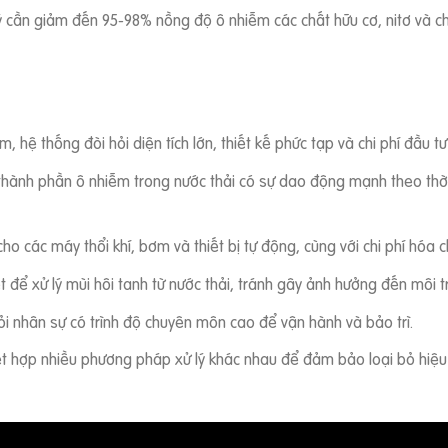
 cần giảm đến 95-98% nồng độ ô nhiễm các chất hữu cơ, nitơ và chấ
 hệ thống đòi hỏi diện tích lớn, thiết kế phức tạp và chi phí đầu tư
thành phần ô nhiễm trong nước thải có sự dao động mạnh theo thời
cho các máy thổi khí, bơm và thiết bị tự động, cùng với chi phí hóa ch
ệt để xử lý mùi hôi tanh từ nước thải, tránh gây ảnh hưởng đến môi
ỏi nhân sự có trình độ chuyên môn cao để vận hành và bảo trì.
ết hợp nhiều phương pháp xử lý khác nhau để đảm bảo loại bỏ hiệ