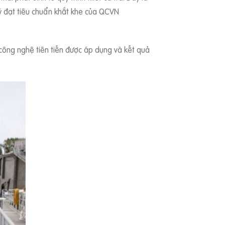
lý đạt tiêu chuẩn khắt khe của QCVN
háp công nghệ tiên tiến được áp dụng và kết quả