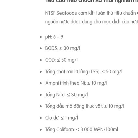
NTSF Seafoods cam kết tuân thủ tiêu chuẩn Q
nguồn nước được dùng cho mục đích cấp nướ
pH: 6 – 9
BOD5: ≤ 30 mg/l
COD: ≤ 50 mg/l
Tổng chất rắn lơ lửng (TSS): ≤ 50 mg/l
Amoni (tính theo N): ≤ 10 mg/l
Tổng Nitơ: ≤ 30 mg/l
Tổng dầu mỡ động thực vật: ≤ 10 mg/l
Clo dư: ≤ 1 mg/l
Tổng Coliform: ≤ 3.000 MPN/100ml