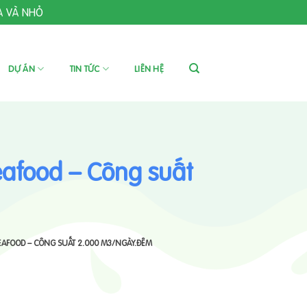
A VÀ NHỎ
DỰ ÁN
TIN TỨC
LIÊN HỆ
eafood – Công suất
EAFOOD – CÔNG SUẤT 2.000 M3/NGÀY.ĐÊM