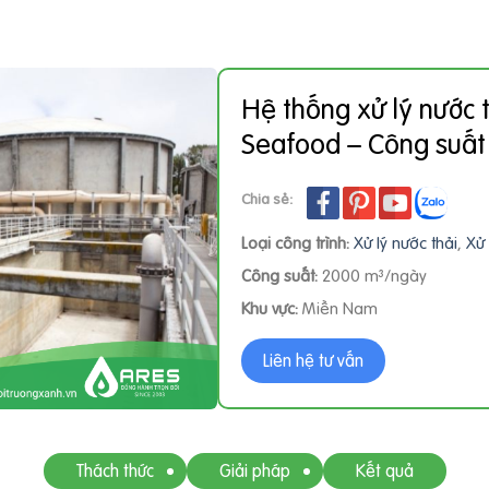
Hệ thống xử lý nước 
Seafood – Công suấ
Chia sẻ:
Loại công trình:
Xử lý nước thải
,
Xử 
Công suất:
2000 m³/ngày
Khu vực:
Miền Nam
Liên hệ tư vấn
Thách thức
Giải pháp
Kết quả