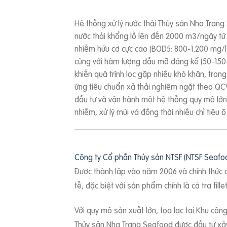
Hệ thống xử lý nước thải Thủy sản Nha Trang S
nước thải khổng lồ lên đến 2000 m3/ngày từ q
nhiễm hữu cơ cực cao (BOD5: 800-1.200 mg/l, 
cùng với hàm lượng dầu mỡ đáng kể (50-150 m
khiến quá trình lọc gặp nhiều khó khăn, trong
ứng tiêu chuẩn xả thải nghiêm ngặt theo QCV
đầu tư và vận hành một hệ thống quy mô lớn đò
nhiễm, xử lý mùi và đồng thời nhiều chỉ tiêu 
Công ty Cổ phần Thủy sản NTSF (NTSF Seafo
Được thành lập vào năm 2006 và chính thức 
tế, đặc biệt với sản phẩm chính là cá tra fil
Với quy mô sản xuất lớn, tọa lạc tại Khu cô
Thủy sản Nha Trang Seafood được đầu tư xây 