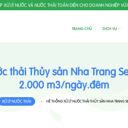
ÁP XỬ LÝ NƯỚC VÀ NƯỚC THẢI TOÀN DIỆN CHO DOANH NGHIỆP VỪ
TRANG CHỦ
DỊCH VỤ
ớc thải Thủy sản Nha Trang S
2.000 m3/ngày.đêm
XỬ LÝ NƯỚC THẢI
>
HỆ THỐNG XỬ LÝ NƯỚC THẢI THỦY SẢN NHA TRANG S