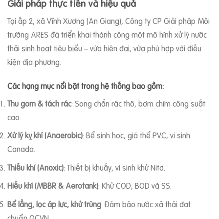
Giải pháp thực tiễn và hiệu quả
Tại ấp 2, xã Vĩnh Xương (An Giang), Công ty CP Giải pháp Môi
trường ARES đã triển khai thành công một mô hình xử lý nước
thải sinh hoạt tiêu biểu – vừa hiện đại, vừa phù hợp với điều
kiện địa phương.
Các hạng mục nổi bật trong hệ thống bao gồm:
Thu gom & tách rác
: Song chắn rác thô, bơm chìm công suất
cao.
Xử lý kỵ khí (Anaerobic)
: Bể sinh học, giá thể PVC, vi sinh
Canada.
Thiếu khí (Anoxic)
: Thiết bị khuấy, vi sinh khử Nitơ.
Hiếu khí (MBBR & Aerotank)
: Khử COD, BOD và SS.
Bể lẳng, lọc áp lực, khử trùng
: Đảm bảo nước xả thải đạt
chuẩn QCVN.