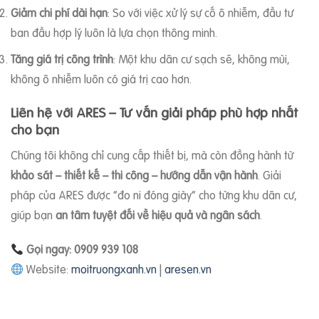
Giảm chi phí dài hạn
: So với việc xử lý sự cố ô nhiễm, đầu tư
ban đầu hợp lý luôn là lựa chọn thông minh.
Tăng giá trị công trình
: Một khu dân cư sạch sẽ, không mùi,
không ô nhiễm luôn có giá trị cao hơn.
Liên hệ với ARES – Tư vấn giải pháp phù hợp nhất
cho bạn
Chúng tôi không chỉ cung cấp thiết bị, mà còn đồng hành từ
khảo sát – thiết kế – thi công – hướng dẫn vận hành
. Giải
pháp của ARES được “đo ni đóng giày” cho từng khu dân cư,
giúp bạn
an tâm tuyệt đối về hiệu quả và ngân sách
.
Gọi ngay: 0909 939 108
Website:
moitruongxanh.vn
|
aresen.vn