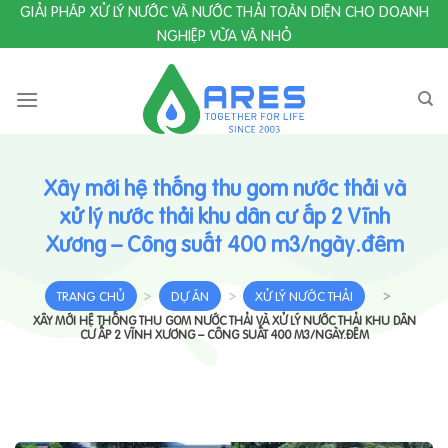
Skip
GIẢI PHÁP XỬ LÝ NƯỚC VÀ NƯỚC THẢI TOÀN DIỆN CHO DOANH
to
NGHIỆP VỪA VÀ NHỎ
content
Xây mới hệ thống thu gom nước thải và
xử lý nước thải khu dân cư ấp 2 Vĩnh
Xương – Công suất 400 m3/ngày.đêm
TRANG CHỦ
>
DỰ ÁN
>
XỬ LÝ NƯỚC THẢI
>
XÂY MỚI HỆ THỐNG THU GOM NƯỚC THẢI VÀ XỬ LÝ NƯỚC THẢI KHU DÂN
CƯ ẤP 2 VĨNH XƯƠNG – CÔNG SUẤT 400 M3/NGÀY.ĐÊM