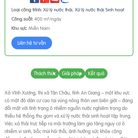
Loại công trình:
Xử lý nước thải
,
Xử lý nước thải Sinh hoạt
Công suất:
400 m³/ngày
Khu vực:
Miền Nam
Liên hệ tư vấn
Thách thức
Giải pháp
Kết quả
Xã Vĩnh Xương, thị xã Tân Châu, tỉnh An Giang – một khu vực
có mật độ dân cư cao tại vùng nông thôn ven biên giới – đang
đối mặt với tình trạng ô nhiễm nguồn nước nghiêm trọng do
thiếu hệ thống thu gom và xử lý nước thải sinh hoạt tập trung.
Việc xả thải trực tiếp ra môi trường làm gia tăng nguy cơ ô
nhiễm vi sinh, bốc mùi hôi thối, ảnh hưởng sức khỏe cộng