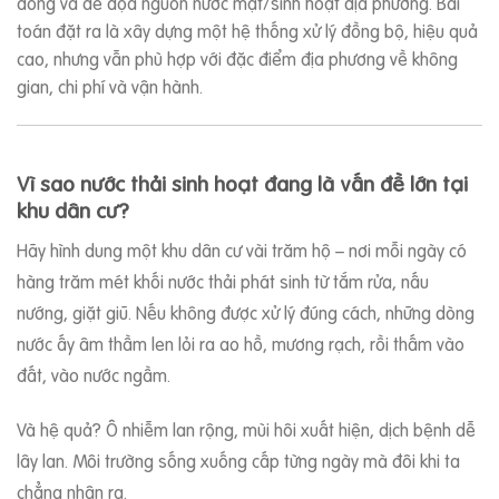
đồng và đe dọa nguồn nước mặt/sinh hoạt địa phương. Bài
toán đặt ra là xây dựng một hệ thống xử lý đồng bộ, hiệu quả
cao, nhưng vẫn phù hợp với đặc điểm địa phương về không
gian, chi phí và vận hành.
Vì sao nước thải sinh hoạt đang là vấn đề lớn tại
khu dân cư?
Hãy hình dung một khu dân cư vài trăm hộ – nơi mỗi ngày có
hàng trăm mét khối nước thải phát sinh từ tắm rửa, nấu
nướng, giặt giũ. Nếu không được xử lý đúng cách, những dòng
nước ấy âm thầm len lỏi ra ao hồ, mương rạch, rồi thấm vào
đất, vào nước ngầm.
Và hệ quả? Ô nhiễm lan rộng, mùi hôi xuất hiện, dịch bệnh dễ
lây lan. Môi trường sống xuống cấp từng ngày mà đôi khi ta
chẳng nhận ra.