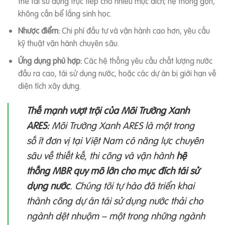
thể tái sử dụng trực tiếp cho nhiều mục đích; hệ thống gọn,
không cần bể lắng sinh học.
Nhược điểm:
Chi phí đầu tư và vận hành cao hơn, yêu cầu
kỹ thuật vận hành chuyên sâu.
Ứng dụng phù hợp:
Các hệ thống yêu cầu chất lượng nước
đầu ra cao, tái sử dụng nước, hoặc các dự án bị giới hạn về
diện tích xây dựng.
Thế mạnh vượt trội của Môi Trường Xanh
ARES:
Môi Trường Xanh ARES
là một trong
số ít đơn vị tại Việt Nam có năng lực chuyên
sâu về thiết kế, thi công và vận hành
hệ
thống MBR quy mô lớn cho mục đích tái sử
dụng nước
. Chúng tôi tự hào đã triển khai
thành công dự án tái sử dụng nước thải cho
ngành dệt nhuộm – một trong những ngành