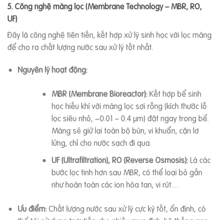
5. Công nghệ màng lọc (Membrane Technology – MBR, RO,
UF)
Đây là công nghệ tiên tiến, kết hợp xử lý sinh học với lọc màng
để cho ra chất lượng nước sau xử lý tốt nhất.
Nguyên lý hoạt động:
MBR (Membrane Bioreactor):
Kết hợp bể sinh
học hiếu khí với màng lọc sợi rỗng (kích thước lỗ
lọc siêu nhỏ, ~0.01 – 0.4 µm) đặt ngay trong bể.
Màng sẽ giữ lại toàn bộ bùn, vi khuẩn, cặn lơ
lửng, chỉ cho nước sạch đi qua.
UF (Ultrafiltration), RO (Reverse Osmosis):
Là các
bước lọc tinh hơn sau MBR, có thể loại bỏ gần
như hoàn toàn các ion hòa tan, vi rút…
Ưu điểm:
Chất lượng nước sau xử lý cực kỳ tốt, ổn định, có