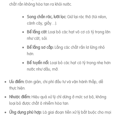
chất rắn không hòa tan ra khỏi nước.
Song chắn rác, lưới lọc:
Giữ lại rác thô (túi nilon,
cành cây, giấy…).
Bể lắng cát:
Loại bỏ các hạt vô cơ có tỷ trọng lớn
như cát, sỏi.
Bể lắng sơ cấp:
Lắng các chất rắn lơ lửng nhỏ
hơn.
Bể tuyển nổi:
Loại bỏ các hạt có tỷ trọng nhẹ hơn
nước như dầu, mỡ.
Ưu điểm:
Đơn giản, chi phí đầu tư và vận hành thấp, dễ
thực hiện.
Nhược điểm:
Hiệu quả xử lý chỉ dừng ở mức sơ bộ, không
loại bỏ được chất ô nhiễm hòa tan.
Ứng dụng phù hợp:
Là giai đoạn tiền xử lý bắt buộc cho mọi