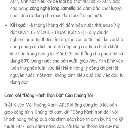
Xử lý sinh học hiếu khí để loại bỏ chất hữu cơ -> Xử lý bậc
cao bằng
công nghệ lắng Lamella
để đảm bảo chất lượng
nước đầu ra dùng cho mục đích tái sử dụng nước.
Kết quả:
Hệ thống không chỉ đảm bảo nước thải sau xử lý
đạt QCVN 13-MT:2015/BTNMT (Cột A+) – quy chuẩn
nghiêm ngặt tại thời điểm đó, mà còn được thiết kế với khả
năng nâng cấp linh hoạt để đáp ứng các tiêu chuẩn khắt
khe hơn trong tương lai. Đặc biệt, hệ thống cho phép
tái sử
dụng 80% lượng nước cho sản xuất
, giúp May Kim Bình vừa
tuân thủ pháp luật, vừa tiết kiệm hàng tỷ đồng chi phí tài
nguyên nước mỗi năm, khẳng định hiệu quả của việc đầu tư
đúng đắn.
Cam Kết “Đồng Hành Trọn Đời” Của Chúng Tôi
Triết lý của Môi Trường Xanh ARES không dừng lại ở lúc bàn
giao công trình. Chúng tôi cam kết “Đồng hành trọn đời” với
khách hàng thông qua các chính sách bảo trì định kỳ, hỗ trợ kỹ
thuật 24/7, sẵn sàng nâng cấp, cải tạo hệ thống khi quy mô