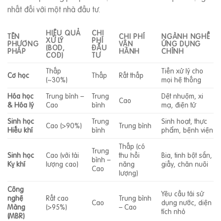
nhất đối với một nhà đầu tư.
HIỆU QUẢ
CHI
TÊN
CHI PHÍ
NGÀNH NGHỀ
XỬ LÝ
PHÍ
PHƯƠNG
VẬN
ỨNG DỤNG
(BOD,
ĐẦU
PHÁP
HÀNH
CHÍNH
COD)
TƯ
Thấp
Tiền xử lý cho
Cơ học
Thấp
Rất thấp
(~30%)
mọi hệ thống
Hóa học
Trung bình –
Trung
Dệt nhuộm, xi
Cao
& Hóa lý
Cao
bình
mạ, điện tử
Sinh học
Trung
Sinh hoạt, thực
Cao (>90%)
Trung bình
Hiếu khí
bình
phẩm, bệnh viện
Thấp (có
Trung
Sinh học
Cao (với tải
thu hồi
Bia, tinh bột sắn,
bình –
Kỵ khí
lượng cao)
năng
giấy, chăn nuôi
Cao
lượng)
Công
Yêu cầu tái sử
nghệ
Rất cao
Trung bình
Cao
dụng nước, diện
Màng
(>95%)
– Cao
tích nhỏ
(MBR)