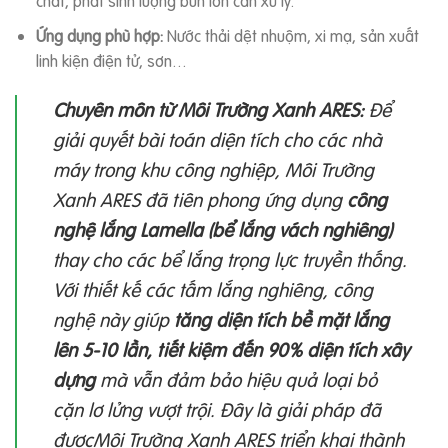
chất, phát sinh lượng bùn lớn cần xử lý.
Ứng dụng phù hợp:
Nước thải dệt nhuộm, xi mạ, sản xuất
linh kiện điện tử, sơn…
Chuyên môn từ Môi Trường Xanh ARES:
Để
giải quyết bài toán diện tích cho các nhà
máy trong khu công nghiệp, Môi Trường
Xanh ARES đã tiên phong ứng dụng
công
nghệ lắng Lamella (bể lắng vách nghiêng)
thay cho các bể lắng trọng lực truyền thống.
Với thiết kế các tấm lắng nghiêng, công
nghệ này giúp
tăng diện tích bề mặt lắng
lên 5-10 lần, tiết kiệm đến 90% diện tích xây
dựng
mà vẫn đảm bảo hiệu quả loại bỏ
cặn lơ lửng vượt trội. Đây là giải pháp đã
đượcMôi Trường Xanh ARES triển khai thành