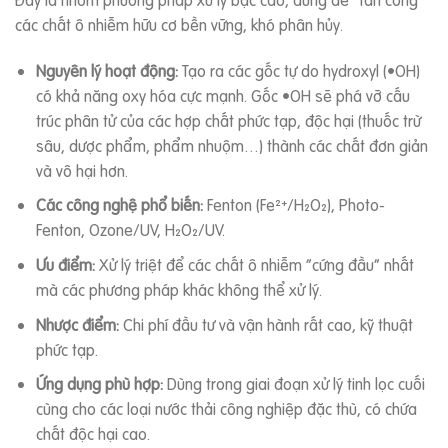
Đây là nhóm phương pháp xử lý bậc cao, dùng để “tấn công”
các chất ô nhiễm hữu cơ bền vững, khó phân hủy.
Nguyên lý hoạt động:
Tạo ra các gốc tự do hydroxyl (•OH)
có khả năng oxy hóa cực mạnh. Gốc •OH sẽ phá vỡ cấu
trúc phân tử của các hợp chất phức tạp, độc hại (thuốc trừ
sâu, dược phẩm, phẩm nhuộm…) thành các chất đơn giản
và vô hại hơn.
Các công nghệ phổ biến:
Fenton (Fe²⁺/H₂O₂), Photo-
Fenton, Ozone/UV, H₂O₂/UV.
Ưu điểm:
Xử lý triệt để các chất ô nhiễm “cứng đầu” nhất
mà các phương pháp khác không thể xử lý.
Nhược điểm:
Chi phí đầu tư và vận hành rất cao, kỹ thuật
phức tạp.
Ứng dụng phù hợp:
Dùng trong giai đoạn xử lý tinh lọc cuối
cùng cho các loại nước thải công nghiệp đặc thù, có chứa
chất độc hại cao.