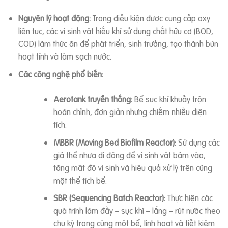
Nguyên lý hoạt động:
Trong điều kiện được cung cấp oxy
liên tục, các vi sinh vật hiếu khí sử dụng chất hữu cơ (BOD,
COD) làm thức ăn để phát triển, sinh trưởng, tạo thành bùn
hoạt tính và làm sạch nước.
Các công nghệ phổ biến:
Aerotank truyền thống:
Bể sục khí khuấy trộn
hoàn chỉnh, đơn giản nhưng chiếm nhiều diện
tích.
MBBR (Moving Bed Biofilm Reactor):
Sử dụng các
giá thể nhựa di động để vi sinh vật bám vào,
tăng mật độ vi sinh và hiệu quả xử lý trên cùng
một thể tích bể.
SBR (Sequencing Batch Reactor):
Thực hiện các
quá trình làm đầy – sục khí – lắng – rút nước theo
chu kỳ trong cùng một bể, linh hoạt và tiết kiệm