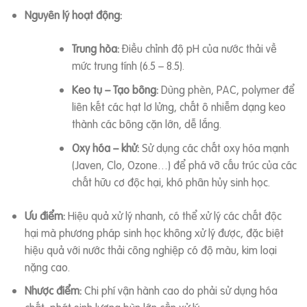
Nguyên lý hoạt động:
Trung hòa:
Điều chỉnh độ pH của nước thải về
mức trung tính (6.5 – 8.5).
Keo tụ – Tạo bông:
Dùng phèn, PAC, polymer để
liên kết các hạt lơ lửng, chất ô nhiễm dạng keo
thành các bông cặn lớn, dễ lắng.
Oxy hóa – khử:
Sử dụng các chất oxy hóa mạnh
(Javen, Clo, Ozone…) để phá vỡ cấu trúc của các
chất hữu cơ độc hại, khó phân hủy sinh học.
Ưu điểm:
Hiệu quả xử lý nhanh, có thể xử lý các chất độc
hại mà phương pháp sinh học không xử lý được, đặc biệt
hiệu quả với nước thải công nghiệp có độ màu, kim loại
nặng cao.
Nhược điểm:
Chi phí vận hành cao do phải sử dụng hóa