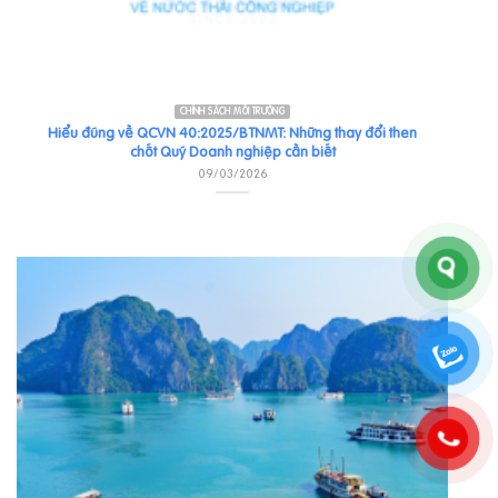
CHÍNH SÁCH MÔI TRƯỜNG
Hiểu đúng về QCVN 40:2025/BTNMT: Những thay đổi then
chốt Quý Doanh nghiệp cần biết
09/03/2026