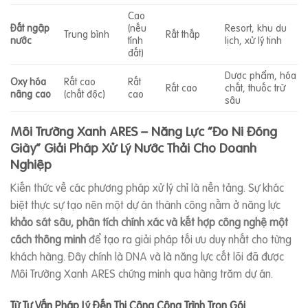
Cao
Đất ngập
(nếu
Resort, khu du
Trung bình
Rất thấp
nước
tính
lịch, xử lý tinh
đất)
Dược phẩm, hóa
Oxy hóa
Rất cao
Rất
Rất cao
chất, thuốc trừ
nâng cao
(chất độc)
cao
sâu
Môi Trường Xanh ARES – Năng Lực “Đo Ni Đóng
Giày” Giải Pháp Xử Lý Nước Thải Cho Doanh
Nghiệp
Kiến thức về các phương pháp xử lý chỉ là nền tảng. Sự khác
biệt thực sự tạo nên một dự án thành công nằm ở năng lực
khảo sát sâu, phân tích chính xác và kết hợp công nghệ một
cách thông minh
để tạo ra giải pháp tối ưu duy nhất cho từng
khách hàng. Đây chính là DNA và là năng lực cốt lõi đã được
Môi Trường Xanh ARES chứng minh qua hàng trăm dự án.
Từ Tư Vấn Pháp Lý Đến Thi Công Công Trình Trọn Gói