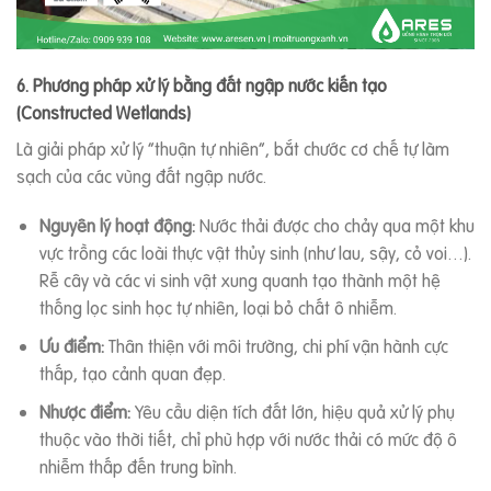
6. Phương pháp xử lý bằng đất ngập nước kiến tạo
(Constructed Wetlands)
Là giải pháp xử lý “thuận tự nhiên”, bắt chước cơ chế tự làm
sạch của các vùng đất ngập nước.
Nguyên lý hoạt động:
Nước thải được cho chảy qua một khu
vực trồng các loài thực vật thủy sinh (như lau, sậy, cỏ voi…).
Rễ cây và các vi sinh vật xung quanh tạo thành một hệ
thống lọc sinh học tự nhiên, loại bỏ chất ô nhiễm.
Ưu điểm:
Thân thiện với môi trường, chi phí vận hành cực
thấp, tạo cảnh quan đẹp.
Nhược điểm:
Yêu cầu diện tích đất lớn, hiệu quả xử lý phụ
thuộc vào thời tiết, chỉ phù hợp với nước thải có mức độ ô
nhiễm thấp đến trung bình.