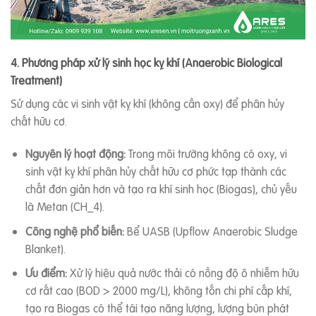
4. Phương pháp xử lý sinh học kỵ khí (Anaerobic Biological
Treatment)
Sử dụng các vi sinh vật kỵ khí (không cần oxy) để phân hủy
chất hữu cơ.
Nguyên lý hoạt động:
Trong môi trường không có oxy, vi
sinh vật kỵ khí phân hủy chất hữu cơ phức tạp thành các
chất đơn giản hơn và tạo ra khí sinh học (Biogas), chủ yếu
là Metan (
C
H
_4
).
Công nghệ phổ biến:
Bể UASB (Upflow Anaerobic Sludge
Blanket).
Ưu điểm:
Xử lý hiệu quả nước thải có nồng độ ô nhiễm hữu
cơ rất cao (BOD > 2000 mg/L), không tốn chi phí cấp khí,
tạo ra Biogas có thể tái tạo năng lượng, lượng bùn phát