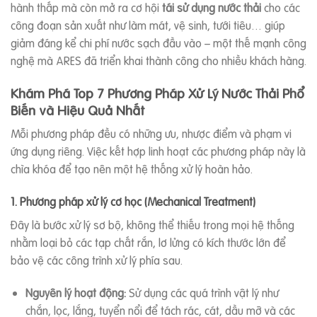
hành thấp mà còn mở ra cơ hội
tái sử dụng nước thải
cho các
công đoạn sản xuất như làm mát, vệ sinh, tưới tiêu… giúp
giảm đáng kể chi phí nước sạch đầu vào – một thế mạnh công
nghệ mà ARES đã triển khai thành công cho nhiều khách hàng.
Khám Phá Top 7 Phương Pháp Xử Lý Nước Thải Phổ
Biến và Hiệu Quả Nhất
Mỗi phương pháp đều có những ưu, nhược điểm và phạm vi
ứng dụng riêng. Việc kết hợp linh hoạt các phương pháp này là
chìa khóa để tạo nên một hệ thống xử lý hoàn hảo.
1. Phương pháp xử lý cơ học (Mechanical Treatment)
Đây là bước xử lý sơ bộ, không thể thiếu trong mọi hệ thống
nhằm loại bỏ các tạp chất rắn, lơ lửng có kích thước lớn để
bảo vệ các công trình xử lý phía sau.
Nguyên lý hoạt động:
Sử dụng các quá trình vật lý như
chắn, lọc, lắng, tuyển nổi để tách rác, cát, dầu mỡ và các