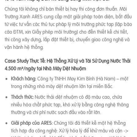
Chúng tôi không chỉ bán thiết bị hay thi công đơn thuần. Môi
Trường Xanh ARES cung cấp một giải pháp toàn diện, bắt đầu
từ việc tư vấn các thủ tục pháp lý môi trường phức tạp (lập báo
cáo ĐTM, xin Giấy phép môi trường) cho đến thiết kế chi tiết,
thi công xây dựng, lắp đặt thiết bị, chuyển giao công nghệ và
vận hành hệ thống.
Case Study Thực Tế: Hệ Thống Xử Lý và Tái Sử Dụng Nước Thải
4.500 m³/ngày tại Nhà Máy Dệt Nhuộm
Khách hàng:
Công ty TNHH May Kim Bình (Hà Nam) – một
trong những nhà máy dệt nhuộm lớn tại miền Bắc.
Thách thức:
Nước thải dệt nhuộm có độ màu cao, chứa
nhiều hóa chất phức tạp, khó xử lý bằng công nghệ thông
thường và chi phí nước sạch đầu vào rất lớn.
Giải pháp của ARES:
Chúng tôi đã thiết kế một hệ thống
tích hợp đa công nghệ: Xử lý hóa lý để khử màu và cặn ->