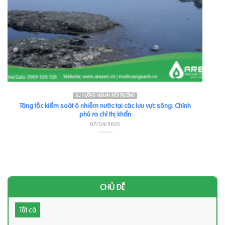
XU HƯỚNG NGÀNH MÔI TRƯỜNG
Tăng tốc kiểm soát ô nhiễm nước tại các lưu vực sông: Chính
phủ ra chỉ thị khẩn
07/04/2025
CHỦ ĐỀ
Tất cả