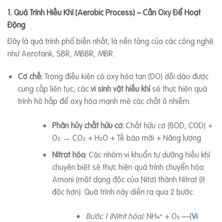
1. Quá Trình Hiếu Khí (Aerobic Process) – Cần Oxy Để Hoạt
Động
Đây là quá trình phổ biến nhất, là nền tảng của các công nghệ
như Aerotank, SBR, MBBR, MBR.
Cơ chế:
Trong điều kiện có oxy hòa tan (DO) dồi dào được
cung cấp liên tục, các
vi sinh vật hiếu khí
sẽ thực hiện quá
trình hô hấp để oxy hóa mạnh mẽ các chất ô nhiễm.
Phân hủy chất hữu cơ:
Chất hữu cơ (BOD, COD) +
O₂ → CO₂ + H₂O + Tế bào mới + Năng lượng
Nitrat hóa:
Các nhóm vi khuẩn tự dưỡng hiếu khí
chuyên biệt sẽ thực hiện quá trình chuyển hóa
Amoni (một dạng độc của Nitơ) thành Nitrat (ít
độc hơn). Quá trình này diễn ra qua 2 bước:
Bước 1 (Nitrit hóa):
NH₄⁺ + O₂ —(
Vi