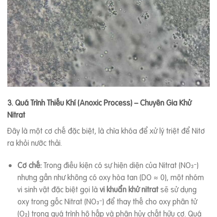
3. Quá Trình Thiếu Khí (Anoxic Process) – Chuyên Gia Khử
Nitrat
Đây là một cơ chế đặc biệt, là chìa khóa để xử lý triệt để Nitơ
ra khỏi nước thải.
Cơ chế:
Trong điều kiện có sự hiện diện của Nitrat (NO₃⁻)
nhưng gần như không có oxy hòa tan (DO ≈ 0), một nhóm
vi sinh vật đặc biệt gọi là
vi khuẩn khử nitrat
sẽ sử dụng
oxy trong gốc Nitrat (NO₃⁻) để thay thế cho oxy phân tử
(O₂) trong quá trình hô hấp và phân hủy chất hữu cơ. Quá