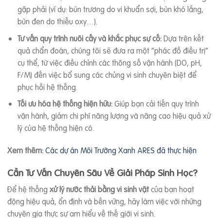
gặp phải (ví dụ: bùn trương do vi khuẩn sợi, bùn khó lắng,
bùn đen do thiếu oxy…).
Tư vấn quy trình nuôi cấy và khắc phục sự cố:
Dựa trên kết
quả chẩn đoán, chúng tôi sẽ đưa ra một “phác đồ điều trị”
cụ thể, từ việc điều chỉnh các thông số vận hành (DO, pH,
F/M) đến việc bổ sung các chủng vi sinh chuyên biệt để
phục hồi hệ thống.
Tối ưu hóa hệ thống hiện hữu:
Giúp bạn cải tiến quy trình
vận hành, giảm chi phí năng lượng và nâng cao hiệu quả xử
lý của hệ thống hiện có.
Xem thêm:
Các dự án Môi Trường Xanh ARES đã thực hiện
Cần Tư Vấn Chuyên Sâu Về Giải Pháp Sinh Học?
Để hệ thống
xử lý nước thải bằng vi sinh vật
của bạn hoạt
động hiệu quả, ổn định và bền vững, hãy làm việc với những
chuyên gia thực sự am hiểu về thế giới vi sinh.