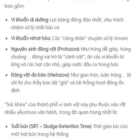
bao gồm:
Vi khuẩn dị dưỡng:
Lực lượng đông đảo nhất, chịu trách
nhiệm xử lý chất hữu cơ.
Vi khuẩn nitrat hóa:
Các “công nhân” chuyên xử lý Amoni.
Nguyên sinh động vật (Protozoa):
Như trùng đế giày, trùng
chuông… đóng vai trò là “cảnh sát”, ăn các vi khuẩn lơ
lửng và các hạt cặn nhỏ, giúp nước đầu ra trong hơn.
Động vật đa bào (Metazoa):
Như giun tròn, luân trùng… là
chỉ thị cho thấy bùn đã “già” và hệ thống hoạt động ổn
định.
“Sức khỏe” của thành phố vi sinh vật này phụ thuộc vào rất
nhiều yếuotoos vận hành, trong đó quan trọng nhất là:
Tuổi bùn (SRT – Sludge Retention Time):
Thời gian lưu của
một hạt bùn trong hệ thống.