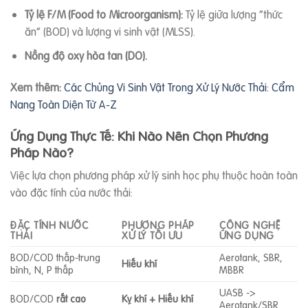
Tỷ lệ F/M (Food to Microorganism):
Tỷ lệ giữa lượng “thức
ăn” (BOD) và lượng vi sinh vật (MLSS).
Nồng độ oxy hòa tan (DO).
Xem thêm:
Các Chủng Vi Sinh Vật Trong Xử Lý Nước Thải: Cẩm
Nang Toàn Diện Từ A-Z
Ứng Dụng Thực Tế: Khi Nào Nên Chọn Phương
Pháp Nào?
Việc lựa chọn phương pháp xử lý sinh học phụ thuộc hoàn toàn
vào đặc tính của nước thải:
ĐẶC TÍNH NƯỚC
PHƯƠNG PHÁP
CÔNG NGHỆ
THẢI
XỬ LÝ TỐI ƯU
ỨNG DỤNG
BOD/COD thấp-trung
Aerotank, SBR,
Hiếu khí
bình, N, P thấp
MBBR
UASB ->
BOD/COD
rất cao
Kỵ khí + Hiếu khí
Aerotank/SBR