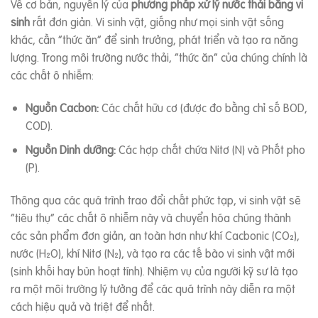
Về cơ bản, nguyên lý của
phương pháp xử lý nước thải bằng vi
sinh
rất đơn giản. Vi sinh vật, giống như mọi sinh vật sống
khác, cần “thức ăn” để sinh trưởng, phát triển và tạo ra năng
lượng. Trong môi trường nước thải, “thức ăn” của chúng chính là
các chất ô nhiễm:
Nguồn Cacbon:
Các chất hữu cơ (được đo bằng chỉ số BOD,
COD).
Nguồn Dinh dưỡng:
Các hợp chất chứa Nitơ (N) và Phốt pho
(P).
Thông qua các quá trình trao đổi chất phức tạp, vi sinh vật sẽ
“tiêu thụ” các chất ô nhiễm này và chuyển hóa chúng thành
các sản phẩm đơn giản, an toàn hơn như khí Cacbonic (CO₂),
nước (H₂O), khí Nitơ (N₂), và tạo ra các tế bào vi sinh vật mới
(sinh khối hay bùn hoạt tính). Nhiệm vụ của người kỹ sư là tạo
ra một môi trường lý tưởng để các quá trình này diễn ra một
cách hiệu quả và triệt để nhất.