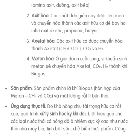
(amino axit, đường, axit béo).
Axit hóa:
Các chất đơn giản này được lên men
và chuyển hóa thành các axit hữu cơ dễ bay hơi
(như axit axetic, propionic, butyric).
Axetat hóa:
Các axit hữu cơ được chuyển hóa
thành Axetat (CH₃COO⁻), CO₂ và H₂.
Metan hóa:
Ở giai đoạn cuối cùng, vi khuẩn sinh
metan sẽ chuyển hóa Axetat, CO₂, H₂ thành khí
Biogas.
Sản phẩm:
Sản phẩm chính là khí Biogas (hỗn hợp của
Metan – CH₄ và CO₂) và một lượng rất ít bùn thải.
Ứng dụng thực tế:
Do khả năng chịu tải trọng hữu cơ rất
cao, quá trình
xử lý sinh học kỵ khí
đặc biệt hiệu quả cho
các loại nước thải có nồng độ ô nhiễm cực kỳ cao như nước
thải nhà máy bia, tinh bột sắn, chế biến thực phẩm. Công