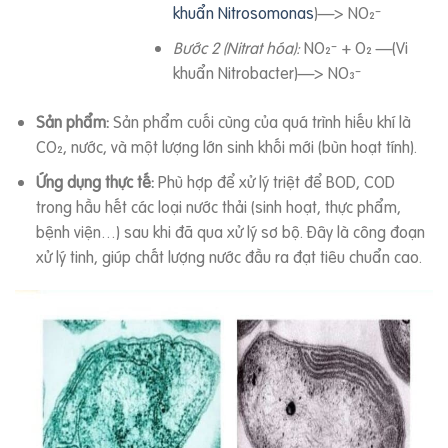
khuẩn Nitrosomonas
)—> NO₂⁻
Bước 2 (Nitrat hóa):
NO₂⁻ + O₂ —(Vi
khuẩn Nitrobacter)—> NO₃⁻
Sản phẩm:
Sản phẩm cuối cùng của quá trình hiếu khí là
CO₂, nước, và một lượng lớn sinh khối mới (bùn hoạt tính).
Ứng dụng thực tế:
Phù hợp để xử lý triệt để BOD, COD
trong hầu hết các loại nước thải (sinh hoạt, thực phẩm,
bệnh viện…) sau khi đã qua xử lý sơ bộ. Đây là công đoạn
xử lý tinh, giúp chất lượng nước đầu ra đạt tiêu chuẩn cao.