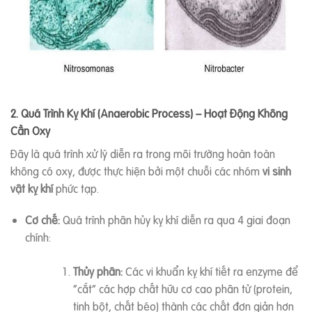
2. Quá Trình Kỵ Khí (Anaerobic Process) – Hoạt Động Không
Cần Oxy
Đây là quá trình xử lý diễn ra trong môi trường hoàn toàn
không có oxy, được thực hiện bởi một chuỗi các nhóm
vi sinh
vật kỵ khí
phức tạp.
Cơ chế:
Quá trình phân hủy kỵ khí diễn ra qua 4 giai đoạn
chính:
Thủy phân:
Các vi khuẩn kỵ khí tiết ra enzyme để
“cắt” các hợp chất hữu cơ cao phân tử (protein,
tinh bột, chất béo) thành các chất đơn giản hơn