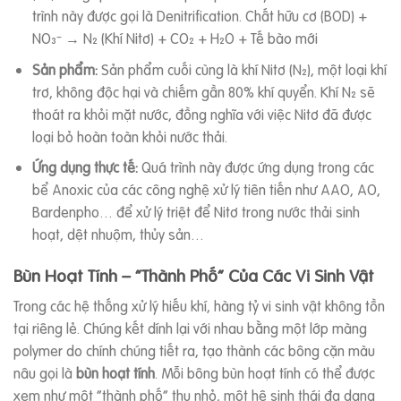
trình này được gọi là Denitrification. Chất hữu cơ (BOD) +
NO₃⁻ → N₂ (Khí Nitơ) + CO₂ + H₂O + Tế bào mới
Sản phẩm:
Sản phẩm cuối cùng là khí Nitơ (N₂), một loại khí
trơ, không độc hại và chiếm gần 80% khí quyển. Khí N₂ sẽ
thoát ra khỏi mặt nước, đồng nghĩa với việc Nitơ đã được
loại bỏ hoàn toàn khỏi nước thải.
Ứng dụng thực tế:
Quá trình này được ứng dụng trong các
bể Anoxic của các công nghệ xử lý tiên tiến như AAO, AO,
Bardenpho… để xử lý triệt để Nitơ trong nước thải sinh
hoạt, dệt nhuộm, thủy sản…
Bùn Hoạt Tính – “Thành Phố” Của Các Vi Sinh Vật
Trong các hệ thống xử lý hiếu khí, hàng tỷ vi sinh vật không tồn
tại riêng lẻ. Chúng kết dính lại với nhau bằng một lớp màng
polymer do chính chúng tiết ra, tạo thành các bông cặn màu
nâu gọi là
bùn hoạt tính
. Mỗi bông bùn hoạt tính có thể được
xem như một “thành phố” thu nhỏ, một hệ sinh thái đa dạng