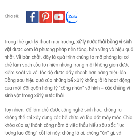
Chia sẻ:
Trong thế giới kỹ thuật môi trường,
xử lý nước thải bằng vi sinh
vật
được xem là phương pháp nền tảng, bền vững và hiệu quả
nhất. Về bản chất, đây là quá trình chúng ta mô phỏng lại cơ
chế làm sạch của tự nhiên nhưng trong một không gian được
kiểm soát và với tốc độ được đẩy nhanh hơn hàng triệu lần.
Đằng sau hiệu quả của những bể xử lý khổng lồ là hoạt động
của một đội quân hàng tỷ “công nhân” vô hình –
các chủng vi
sinh vật trong xử lý nước thải
.
Tuy nhiên, để làm chủ được công nghệ sinh học, chúng ta
không thể chỉ xây dựng các bể chứa và lắp đặt máy móc. Chìa
khóa của sự thành công nằm ở việc thấu hiểu sâu sắc “lực
lượng lao động” cốt lõi này: chúng là ai, chúng “ăn” gì, và