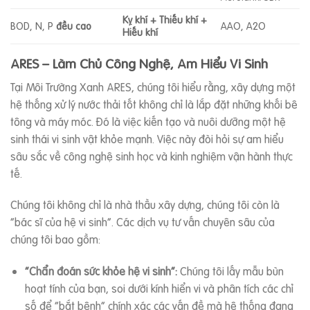
Kỵ khí + Thiếu khí +
BOD, N, P
đều cao
AAO, A2O
Hiếu khí
ARES – Làm Chủ Công Nghệ, Am Hiểu Vi Sinh
Tại Môi Trường Xanh ARES, chúng tôi hiểu rằng, xây dựng một
hệ thống xử lý nước thải tốt không chỉ là lắp đặt những khối bê
tông và máy móc. Đó là việc kiến tạo và nuôi dưỡng một hệ
sinh thái vi sinh vật khỏe mạnh. Việc này đòi hỏi sự am hiểu
sâu sắc về công nghệ sinh học và kinh nghiệm vận hành thực
tế.
Chúng tôi không chỉ là nhà thầu xây dựng, chúng tôi còn là
“bác sĩ của hệ vi sinh”. Các dịch vụ tư vấn chuyên sâu của
chúng tôi bao gồm:
“Chẩn đoán sức khỏe hệ vi sinh”:
Chúng tôi lấy mẫu bùn
hoạt tính của bạn, soi dưới kính hiển vi và phân tích các chỉ
số để “bắt bệnh” chính xác các vấn đề mà hệ thống đang