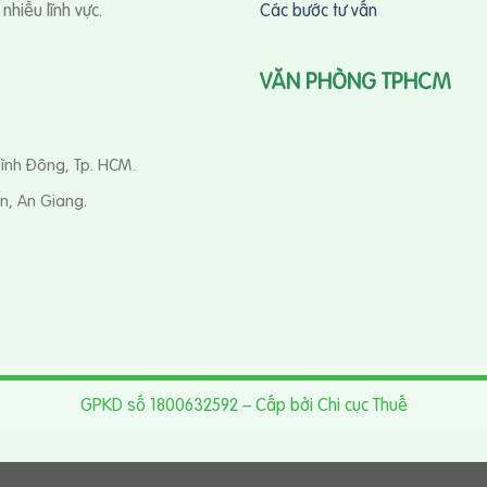
hiều lĩnh vực.
Các bước tư vấn
VĂN PHÒNG TPHCM
Bình Đông, Tp. HCM.
n, An Giang.
GPKD số 1800632592 – Cấp bởi Chi cục Thuế