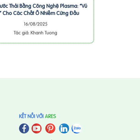
Nước Thải Bằng Công Nghệ Plasma: “Vũ
” Cho Các Chất Ô Nhiễm Cứng Đầu
16/08/2025
Tác giả: Khanh Tuong
KẾT NỐI VỚI
ARES