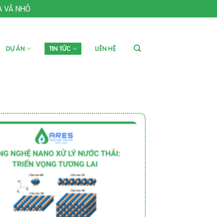
A VÀ NHỎ
DỰ ÁN
TIN TỨC
LIÊN HỆ