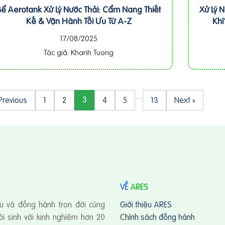
Bể Aerotank Xử Lý Nước Thải: Cẩm Nang Thiết
Xử Lý 
Kế & Vận Hành Tối Ưu Từ A-Z
Khí
17/08/2025
Tác giả: Khanh Tuong
…
3
Previous
1
2
4
5
13
Next »
VỀ
ARES
u và đồng hành trọn đời cùng
Giới thiệu ARES
i sinh với kinh nghiệm hơn 20
Chính sách đồng hành