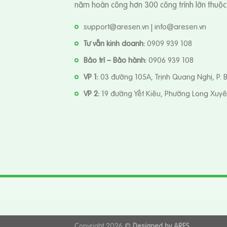
năm hoàn công hơn 300 công trình lớn thuộc n
support@aresen.vn | info@aresen.vn
Tư vấn kinh doanh:
0909 939 108
Bảo trì – Bảo hành:
0906 939 108
VP 1:
03 đường 105A, Trịnh Quang Nghị, P. 
VP 2:
19 đường Yết Kiêu, Phường Long Xuyê
Copyright 2026 ©
Designed by ARES