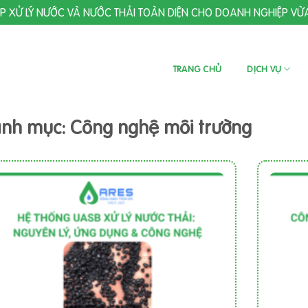
ÁP XỬ LÝ NƯỚC VÀ NƯỚC THẢI TOÀN DIỆN CHO DOANH NGHIỆP VỪ
TRANG CHỦ
DỊCH VỤ
nh mục: Công nghệ môi trường