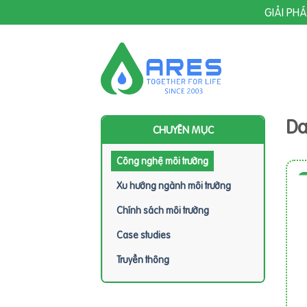
Skip
GIẢI PH
to
content
Da
CHUYÊN MỤC
Công nghệ môi trường
Xu hướng ngành môi trường
Chính sách môi trường
Case studies
Truyền thông